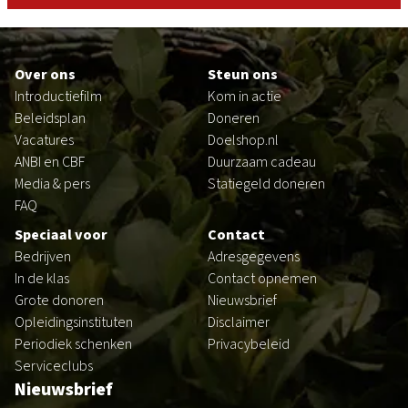
Footer
Over ons
Steun ons
Introductiefilm
Kom in actie
Beleidsplan
Doneren
Vacatures
Doelshop.nl
ANBI en CBF
Duurzaam cadeau
Media & pers
Statiegeld doneren
FAQ
Speciaal voor
Contact
Bedrijven
Adresgegevens
In de klas
Contact opnemen
Grote donoren
Nieuwsbrief
Opleidingsinstituten
Disclaimer
Periodiek schenken
Privacybeleid
Serviceclubs
Nieuwsbrief