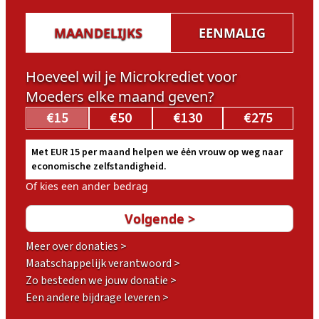
MAANDELIJKS
EENMALIG
Hoeveel wil je Microkrediet voor
Moeders elke maand geven?
€15
€50
€130
€275
Met EUR 15 per maand helpen we ėėn vrouw op weg naar
economische zelfstandigheid.
Of kies een ander bedrag
Meer over donaties >
Maatschappelijk verantwoord >
Zo besteden we jouw donatie >
Een andere bijdrage leveren >