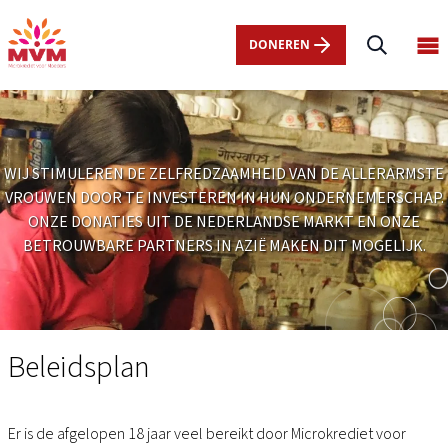
Main
Overslaan
navigation
en
DONEREN
Op
nl
naar
ma
de
me
inhoud
gaan
WIJ STIMULEREN DE ZELFREDZAAMHEID VAN DE ALLERARMSTE
VROUWEN DOOR TE INVESTEREN IN HUN ONDERNEMERSCHAP.
ONZE DONATIES UIT DE NEDERLANDSE MARKT EN ONZE
BETROUWBARE PARTNERS IN AZIË MAKEN DIT MOGELIJK.
Beleidsplan
Beleidsplan
Er is de afgelopen 18 jaar veel bereikt door Microkrediet voor