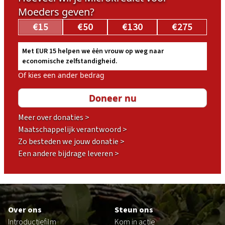
Moeders geven?
€15
€50
€130
€275
Met EUR 15 helpen we ėėn vrouw op weg naar
economische zelfstandigheid.
Of kies een ander bedrag
Meer over donaties >
Maatschappelijk verantwoord >
Zo besteden we jouw donatie >
Een andere bijdrage leveren >
Footer
Over ons
Steun ons
Introductiefilm
Kom in actie