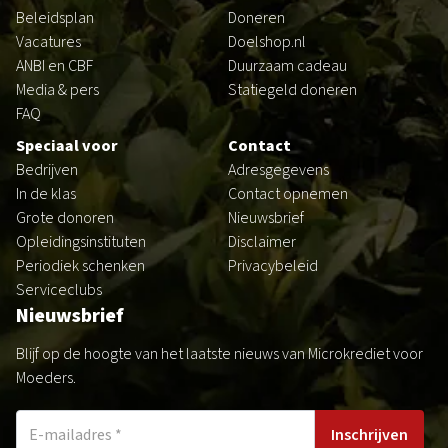
Beleidsplan
Doneren
Vacatures
Doelshop.nl
ANBI en CBF
Duurzaam cadeau
Media & pers
Statiegeld doneren
FAQ
Speciaal voor
Contact
Bedrijven
Adresgegevens
In de klas
Contact opnemen
Grote donoren
Nieuwsbrief
Opleidingsinstituten
Disclaimer
Periodiek schenken
Privacybeleid
Serviceclubs
Nieuwsbrief
Blijf op de hoogte van het laatste nieuws van Microkrediet voor
Moeders.
Inschrijven