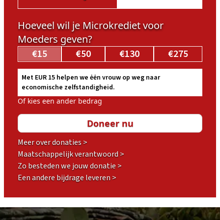
Hoeveel wil je Microkrediet voor
Moeders geven?
€15
€50
€130
€275
Met EUR 15 helpen we ėėn vrouw op weg naar
economische zelfstandigheid.
Of kies een ander bedrag
Meer over donaties >
Maatschappelijk verantwoord >
Zo besteden we jouw donatie >
Een andere bijdrage leveren >
Footer