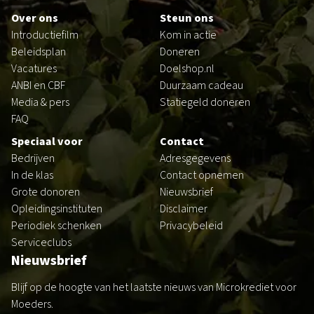
Over ons
Steun ons
Introductiefilm
Kom in actie
Beleidsplan
Doneren
Vacatures
Doelshop.nl
ANBI en CBF
Duurzaam cadeau
Media & pers
Statiegeld doneren
FAQ
Speciaal voor
Contact
Bedrijven
Adresgegevens
In de klas
Contact opnemen
Grote donoren
Nieuwsbrief
Opleidingsinstituten
Disclaimer
Periodiek schenken
Privacybeleid
Serviceclubs
Nieuwsbrief
Blijf op de hoogte van het laatste nieuws van Microkrediet voor
Moeders.