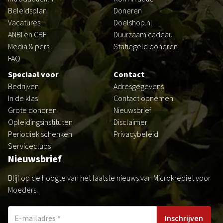
Beleidsplan
Doneren
Vacatures
Doelshop.nl
ANBI en CBF
Duurzaam cadeau
Media & pers
Statiegeld doneren
FAQ
Speciaal voor
Contact
Bedrijven
Adresgegevens
In de klas
Contact opnemen
Grote donoren
Nieuwsbrief
Opleidingsinstituten
Disclaimer
Periodiek schenken
Privacybeleid
Serviceclubs
Nieuwsbrief
Blijf op de hoogte van het laatste nieuws van Microkrediet voor
Moeders.
Inschrijven