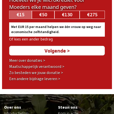
Moeders elke maand geven?
€15
€50
€130
€275
Met EUR 15 per maand helpen we ėėn vrouw op weg naar
economische zelfstandigheid.
Of kies een ander bedrag
Meer over donaties >
Maatschappelijk verantwoord >
Zo besteden we jouw donatie >
Een andere bijdrage leveren >
Footer
Over ons
Steun ons
Introductiefilm
Kom in actie