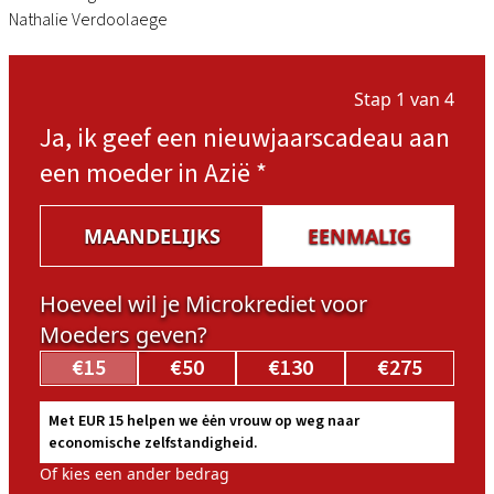
Nathalie Verdoolaege
Stap 1 van 4
Ja, ik geef een nieuwjaarscadeau aan
een moeder in Azië
*
MAANDELIJKS
EENMALIG
Hoeveel wil je Microkrediet voor
Moeders geven?
€15
€50
€130
€275
Met EUR 15 helpen we ėėn vrouw op weg naar
economische zelfstandigheid.
Of kies een ander bedrag