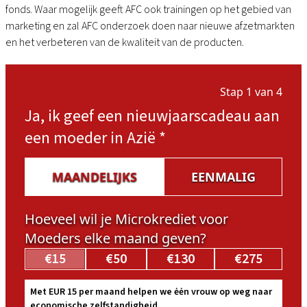
fonds. Waar mogelijk geeft AFC ook trainingen op het gebied van
marketing en zal AFC onderzoek doen naar nieuwe afzetmarkten
en het verbeteren van de kwaliteit van de producten.
Stap 1 van 4
Ja, ik geef een nieuwjaarscadeau aan
een moeder in Azië
*
MAANDELIJKS
EENMALIG
Hoeveel wil je Microkrediet voor
Moeders elke maand geven?
€15
€50
€130
€275
Met EUR 15 per maand helpen we ėėn vrouw op weg naar
economische zelfstandigheid.