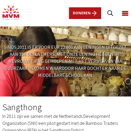
Main
Overslaan
navigation
en
DONEREN
Op
nl
naar
ma
de
me
inhoud
gaan
SINDS 2011 IS ER VOOR EUR 22.000 AAN LENINGEN UITGEZET
AAN 354 DEELNEMERS, MET ONZE LENING HEBBEN WIJ
MEVROUW TIENG GEHOLPEN MET HET VERWERVEN VAN
DUURZAAM INKOMEN WAARDOOR HAAR DOCHTER NAAR DE
MIDDELBARE SCHOOL KAN.
Sangthong
Sangthong
In 2011 zijn we samen met de Netherlands Development
Organization (SNV) een pilot gestart met de Bamboo Traders
Organisation (BTA) in het Sangthong District.