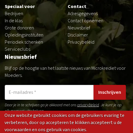
Speciaal voor
Contact
Bedrijven
Adresgegevens
In de klas
Contact opnemen
Grote donoren
Nieuwsbrief
Opleidingsinstituten
Disclaimer
Periodiek schenken
Privacybeleid
Serviceclubs
Nieuwsbrief
Blijf op de hoogte van het laatste nieuws van Microkrediet voor
Moeders.
Inschrijven
Door je in te schrijven ga je akkoord met ons
privacybeleid
. Je kunt je op
elk moment uitschrijven.
Onze website gebruikt cookies om de gebruikers evaring te
verbeteren, door op accepteren te klikken accepteert u de
voorwaarden en ons gebruik van cookies.
Gedragsregels
Privacybeleid
Disclaimer
Cookies