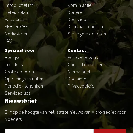
Introductiefilm
Kom in actie
Beleidsplan
Doneren
Vacatures
Doelshop.nl
ANBI en CBF
Duurzaam cadeau
Media & pers
Statiegeld doneren
FAQ
Speciaal voor
Contact
Bedrijven
Adresgegevens
In de klas
Contact opnemen
Grote donoren
Nieuwsbrief
Opleidingsinstituten
Disclaimer
Periodiek schenken
Privacybeleid
Serviceclubs
Nieuwsbrief
Blijf op de hoogte van het laatste nieuws van Microkrediet voor
Moeders.