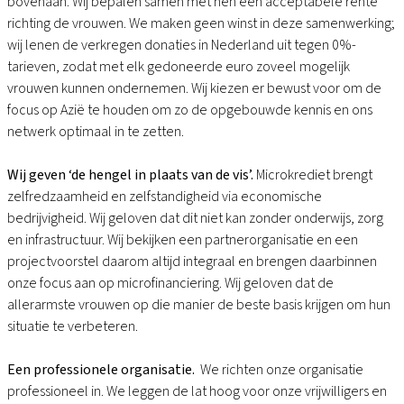
bovenaan. Wij bepalen samen met hen een acceptabele rente
richting de vrouwen. We maken geen winst in deze samenwerking;
wij lenen de verkregen donaties in Nederland uit tegen 0%-
tarieven, zodat met elk gedoneerde euro zoveel mogelijk
vrouwen kunnen ondernemen. Wij kiezen er bewust voor om de
focus op Azië te houden om zo de opgebouwde kennis en ons
netwerk optimaal in te zetten.
Wij geven ‘de hengel in plaats van de vis’.
Microkrediet brengt
zelfredzaamheid en zelfstandigheid via economische
bedrijvigheid. Wij geloven dat dit niet kan zonder onderwijs, zorg
en infrastructuur. Wij bekijken een partnerorganisatie en een
projectvoorstel daarom altijd integraal en brengen daarbinnen
onze focus aan op microfinanciering. Wij geloven dat de
allerarmste vrouwen op die manier de beste basis krijgen om hun
situatie te verbeteren.
Een professionele organisatie.
We richten onze organisatie
professioneel in. We leggen de lat hoog voor onze vrijwilligers en