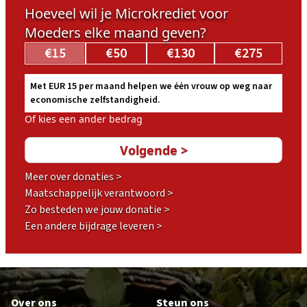
Hoeveel wil je Microkrediet voor
Moeders elke maand geven?
€15
€50
€130
€275
Met EUR 15 per maand helpen we ėėn vrouw op weg naar
economische zelfstandigheid.
Of kies een ander bedrag
Meer over donaties >
Maatschappelijk verantwoord >
Zo besteden we jouw donatie >
Een andere bijdrage leveren >
Footer
Over ons
Steun ons