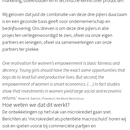
marketing, boekhouden en in technische kennis over producten.
Wij geloven dat juist de combinatie van deze drie pijlers duurzaam
is en een gezonde basis geeft voor ondernemerschap en
bedrijfsvoering. Ons streven is om deze drie pijlers in alle
projecten vertegenwoordigd te zien, ofwel via onze eigen
partners en leningen, ofwel via samenwerkingen van onze
partners ter plekke.
One motivation for women’s empowerment is basic fairness and
decency. Young girls should have the exact same opportunities that
boys do to lead full and productive lives. But second, the
empowerment of women is smart economics. (…) In fact studies
show that investments in women yield large social and economic
returns.'
Robert B. Zoellick | President | the World Bank Group
Hoe weten we dat dit werkt?
De ontwikkelingen op het vlak van microkrediet gaan snel.
Berichten als ‘microkrediet als potentiële macroschuld’ horen wij
ook en spelen vooral bij commerciële partijen en