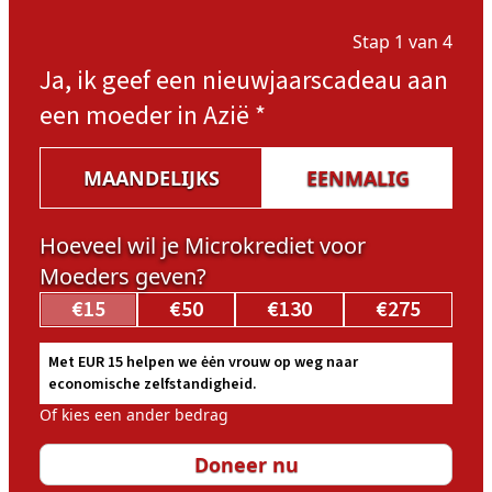
Stap 1 van 4
Ja, ik geef een nieuwjaarscadeau aan
een moeder in Azië
*
MAANDELIJKS
EENMALIG
Hoeveel wil je Microkrediet voor
Moeders geven?
€15
€50
€130
€275
Met EUR 15 helpen we ėėn vrouw op weg naar
economische zelfstandigheid.
Of kies een ander bedrag