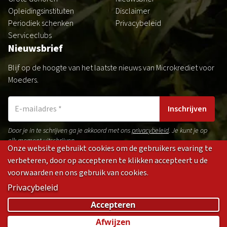
Opleidingsinstituten
Disclaimer
Periodiek schenken
Privacybeleid
Serviceclubs
Nieuwsbrief
Blijf op de hoogte van het laatste nieuws van Microkrediet voor
Moeders.
Inschrijven
Door je in te schrijven ga je akkoord met ons
privacybeleid
. Je kunt je op
elk moment uitschrijven.
Onze website gebruikt cookies om de gebruikers evaring te
verbeteren, door op accepteren te klikken accepteert u de
voorwaarden en ons gebruik van cookies.
Gedragsregels
Privacybeleid
Disclaimer
Cookies
Privacybeleid
(opens
(opens
(opens
(opens
Accepteren
in
in
in
in
Afwijzen