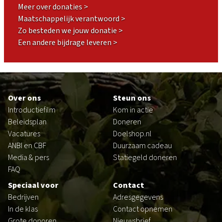
Meer over donaties >
Maatschappelijk verantwoord >
Zo besteden we jouw donatie >
Een andere bijdrage leveren >
Footer
Over ons
Steun ons
Introductiefilm
Kom in actie
Beleidsplan
Doneren
Vacatures
Doelshop.nl
ANBI en CBF
Duurzaam cadeau
Media & pers
Statiegeld doneren
FAQ
Speciaal voor
Contact
Bedrijven
Adresgegevens
In de klas
Contact opnemen
Grote donoren
Nieuwsbrief