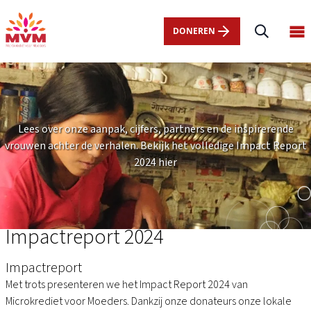
Main
Overslaan
navigation
en
DONEREN
Op
nl
naar
ma
de
me
inhoud
gaan
Lees over onze aanpak, cijfers, partners en de inspirerende
vrouwen achter de verhalen. Bekijk het volledige Impact Report
2024 hier
Impactreport 2024
Impactreport
Met trots presenteren we het Impact Report 2024 van
Microkrediet voor Moeders. Dankzij onze donateurs onze lokale