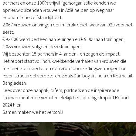
partners en onze 100% vrijwilligersorganisatie konden we
opnieuw duizenden vrouwen in Azië helpen op weg naar
economische zelfstandigheid.
2.067 vrouwen ontvingen een microkrediet, waarvan 929 voor het
eerst;
€ 92.000 werd besteed aan leningen en € 9.000 aan trainingen;
1.085 vrouwen volgden deze trainingen;
Wij bezochten 15 partners in 4 landen - en zagen de impact.
Het report staat vol indrukwekkende verhalen van vrouwen die
met een klein krediet en een groot doorzettingsvermogen hun
leven structureel verbeteren. Zoals Daniboy uit India en Resma uit
Bangladesh.
Lees over onze aanpak, cijfers, partners en de inspirerende
vrouwen achter de verhalen. Bekijk het volledige Impact Report
2024
hier
.
Samen maken we het verschil!
Footer