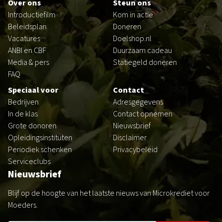
Over ons
Steun ons
Introductiefilm
Kom in actie
Beleidsplan
Doneren
Vacatures
Doelshop.nl
ANBI en CBF
Duurzaam cadeau
Media & pers
Statiegeld doneren
FAQ
Speciaal voor
Contact
Bedrijven
Adresgegevens
In de klas
Contact opnemen
Grote donoren
Nieuwsbrief
Opleidingsinstituten
Disclaimer
Periodiek schenken
Privacybeleid
Serviceclubs
Nieuwsbrief
Blijf op de hoogte van het laatste nieuws van Microkrediet voor
Moeders.