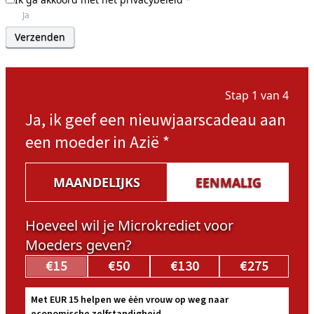
Ja
Stap 1 van 4
Ja, ik geef een nieuwjaarscadeau aan
een moeder in Azië
*
MAANDELIJKS
EENMALIG
Hoeveel wil je Microkrediet voor
Moeders geven?
€15
€50
€130
€275
Met EUR 15 helpen we ėėn vrouw op weg naar