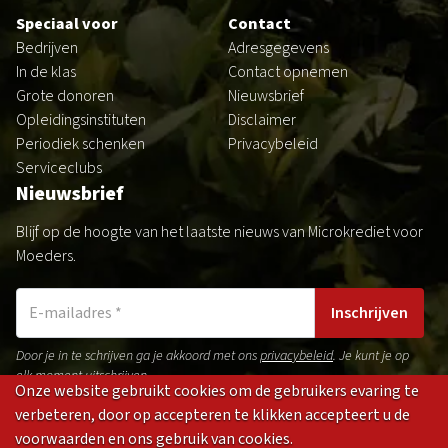
Speciaal voor
Contact
Bedrijven
Adresgegevens
In de klas
Contact opnemen
Grote donoren
Nieuwsbrief
Opleidingsinstituten
Disclaimer
Periodiek schenken
Privacybeleid
Serviceclubs
Nieuwsbrief
Blijf op de hoogte van het laatste nieuws van Microkrediet voor
Moeders.
Inschrijven
Door je in te schrijven ga je akkoord met ons
privacybeleid
. Je kunt je op
elk moment uitschrijven.
Onze website gebruikt cookies om de gebruikers evaring te
verbeteren, door op accepteren te klikken accepteert u de
voorwaarden en ons gebruik van cookies.
Gedragsregels
Privacybeleid
Disclaimer
Cookies