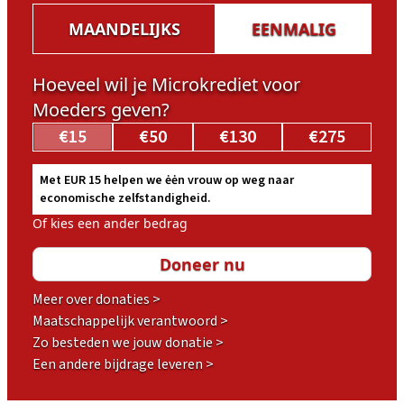
MAANDELIJKS
EENMALIG
Hoeveel wil je Microkrediet voor
Moeders geven?
€15
€50
€130
€275
Met EUR 15 helpen we ėėn vrouw op weg naar
economische zelfstandigheid.
Of kies een ander bedrag
Meer over donaties >
Maatschappelijk verantwoord >
Zo besteden we jouw donatie >
Een andere bijdrage leveren >