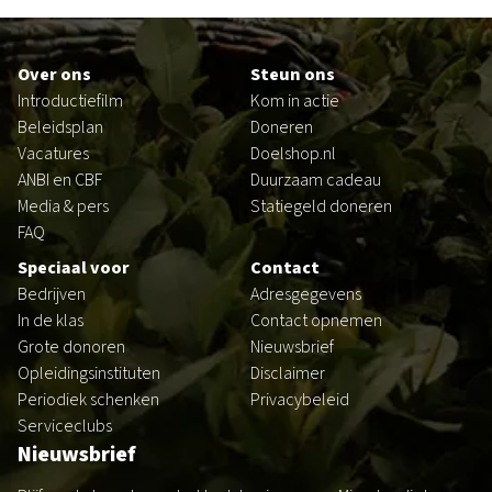
Footer
Over ons
Steun ons
Introductiefilm
Kom in actie
Beleidsplan
Doneren
Vacatures
Doelshop.nl
ANBI en CBF
Duurzaam cadeau
Media & pers
Statiegeld doneren
FAQ
Speciaal voor
Contact
Bedrijven
Adresgegevens
In de klas
Contact opnemen
Grote donoren
Nieuwsbrief
Opleidingsinstituten
Disclaimer
Periodiek schenken
Privacybeleid
Serviceclubs
Nieuwsbrief