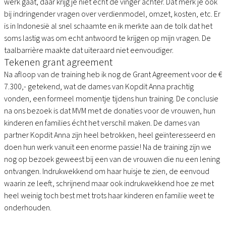
werk gaat, daar krijg je niet echt de vinger achter. Dat merk je ook
bij indringender vragen over verdienmodel, omzet, kosten, etc. Er
is in Indonesië al snel schaamte en ik merkte aan de tolk dat het
soms lastig was om echt antwoord te krijgen op mijn vragen. De
taalbarrière maakte dat uiteraard niet eenvoudiger.​
Tekenen grant agreement
Na afloop van de training heb ik nog de Grant Agreement voor de €
7.300,- getekend, wat de dames van Kopdit Anna prachtig
vonden, een formeel momentje tijdens hun training. De conclusie
na ons bezoek is dat MVM met de donaties voor de vrouwen, hun
kinderen en families écht het verschil maken. De dames van
partner Kopdit Anna zijn heel betrokken, heel geïnteresseerd en
doen hun werk vanuit een enorme passie! Na de training zijn we
nog op bezoek geweest bij een van de vrouwen die nu een lening
ontvangen. Indrukwekkend om haar huisje te zien, de eenvoud
waarin ze leeft, schrijnend maar ook indrukwekkend hoe ze met
heel weinig toch best met trots haar kinderen en familie weet te
onderhouden.​