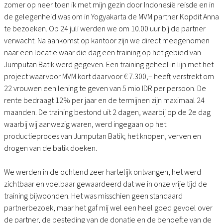
zomer op neer toen ik met mijn gezin door Indonesië reisde en in
de gelegenheid was om in Yogyakarta de MVM partner Kopdit Anna
te bezoeken. Op 24 juli werden we om 10.00 uur bij de partner
verwacht. Na aankomst op kantoor zijn we direct meegenomen
naar een locatie waar die dag een training op het gebied van
Jumputan Batik werd gegeven. Een training geheel in lijn met het
project waarvoor MVM kort daarvoor € 7.300,– heeft verstrekt om
22 vrouwen een lening te geven van 5 mio IDR per persoon. De
rente bedraagt 12% per jaar en de termijnen zijn maximaal 24
maanden. De training bestond uit 2 dagen, waarbij op de 2e dag
waarbij wij aanwezig waren, werd ingegaan op het
productieproces van Jumputan Batik; het knopen, verven en
drogen van de batik doeken.​
We werden in de ochtend zeer hartelijk ontvangen, het werd
zichtbaar en voelbaar gewaardeerd dat we in onze vrije tijd de
training bijwoonden. Het was misschien geen standaard
partnerbezoek, maar het gaf mij wel een heel goed gevoel over
de partner, de besteding van de donatie en de behoefte van de