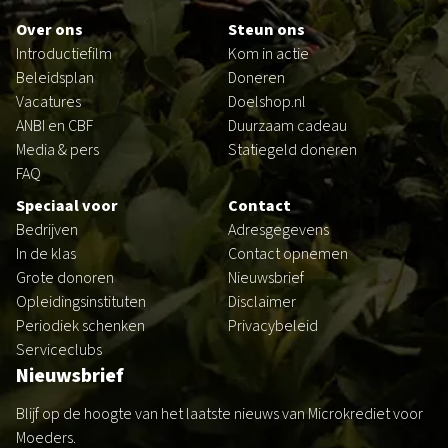
Over ons
Steun ons
Introductiefilm
Kom in actie
Beleidsplan
Doneren
Vacatures
Doelshop.nl
ANBI en CBF
Duurzaam cadeau
Media & pers
Statiegeld doneren
FAQ
Speciaal voor
Contact
Bedrijven
Adresgegevens
In de klas
Contact opnemen
Grote donoren
Nieuwsbrief
Opleidingsinstituten
Disclaimer
Periodiek schenken
Privacybeleid
Serviceclubs
Nieuwsbrief
Blijf op de hoogte van het laatste nieuws van Microkrediet voor
Moeders.