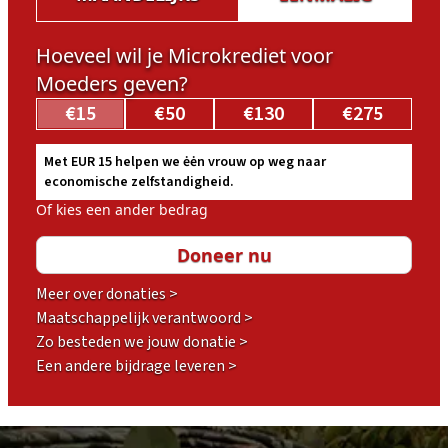
Hoeveel wil je Microkrediet voor
Moeders geven?
€15
€50
€130
€275
Met EUR 15 helpen we ėėn vrouw op weg naar
economische zelfstandigheid.
Of kies een ander bedrag
Meer over donaties >
Maatschappelijk verantwoord >
Zo besteden we jouw donatie >
Een andere bijdrage leveren >
Footer