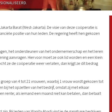
SIONALISEERD.
Jakarta Barat (West-Jakarta). De visie van deze coöperatie is
nanciële positie van hun leden. De regering heeft hen gekozen
leningen, het ondersteunen van het ondernemerschap en het leren
ening aanvragen. Hiervoor moet ze ook lid worden en een klein
ocht ze de coöperatie weer verlaten, dan krijgt ze dit bedrag
groep van 4 tot 21 vrouwen, waarbij 1 vrouw wordt gekozen tot
en bij het opzetten van het bedrijf, omdat zij met elkaar
g en rente; als iemand een maand niet kan betalen, dan betaalt
d zijn. Bij leden van Wanita Abadi vind je de gangbare bedrijven