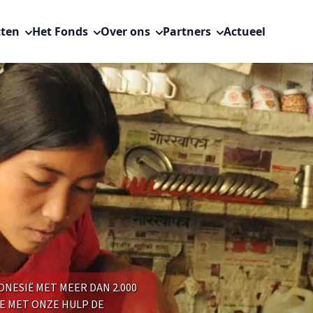
cten
Het Fonds
Over ons
Partners
Actueel
DONESIË MET MEER DAN 2.000
E MET ONZE HULP DE