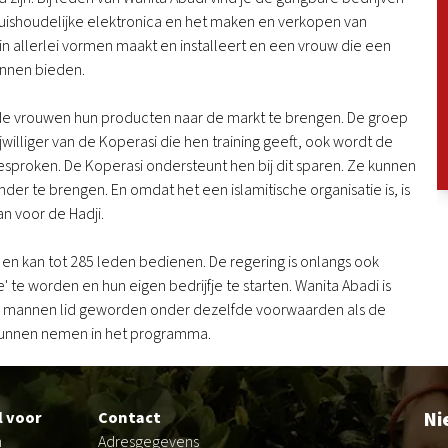
uishoudelijke elektronica en het maken en verkopen van
 in allerlei vormen maakt en installeert en een vrouw die een
unnen bieden.
 de vrouwen hun producten naar de markt te brengen. De groep
williger van de Koperasi die hen training geeft, ook wordt de
proken. De Koperasi ondersteunt hen bij dit sparen. Ze kunnen
der te brengen. En omdat het een islamitische organisatie is, is
n voor de Hadji.
n kan tot 285 leden bedienen. De regering is onlangs ook
te worden en hun eigen bedrijfje te starten. Wanita Abadi is
k 35 mannen lid geworden onder dezelfde voorwaarden als de
 kunnen nemen in het programma.
Ni
l voor
Contact
n
Adresgegevens