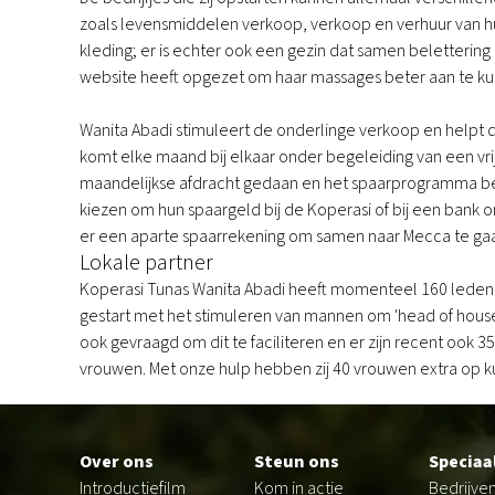
zoals levensmiddelen verkoop, verkoop en verhuur van h
kleding; er is echter ook een gezin dat samen belettering
website heeft opgezet om haar massages beter aan te k
Wanita Abadi stimuleert de onderlinge verkoop en helpt
komt elke maand bij elkaar onder begeleiding van een vrij
maandelijkse afdracht gedaan en het spaarprogramma bes
kiezen om hun spaargeld bij de Koperasi of bij een bank on
er een aparte spaarrekening om samen naar Mecca te gaa
Lokale partner
Koperasi Tunas Wanita Abadi heeft momenteel 160 leden e
gestart met het stimuleren van mannen om 'head of house' 
ook gevraagd om dit te faciliteren en er zijn recent oo
vrouwen. Met onze hulp hebben zij 40 vrouwen extra op
Footer
Over ons
Steun ons
Speciaa
Introductiefilm
Kom in actie
Bedrijve