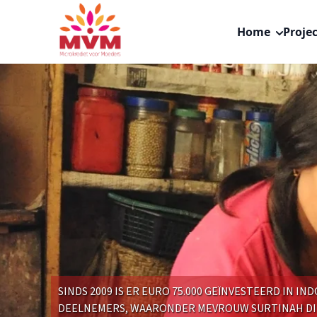
Main
Overslaan
navigation
en
Home
Proje
nl
naar
de
inhoud
gaan
SINDS 2009 IS ER EURO 75.000 GEÏNVESTEERD IN IN
DEELNEMERS, WAARONDER MEVROUW SURTINAH DI