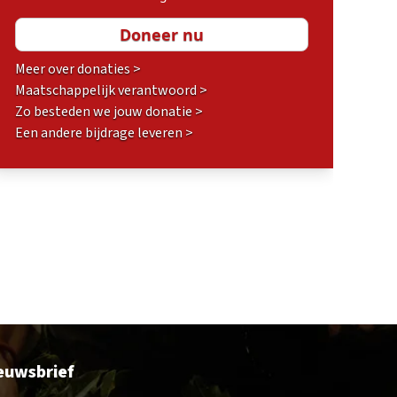
Meer over donaties >
Maatschappelijk verantwoord >
Zo besteden we jouw donatie >
Een andere bijdrage leveren >
euwsbrief