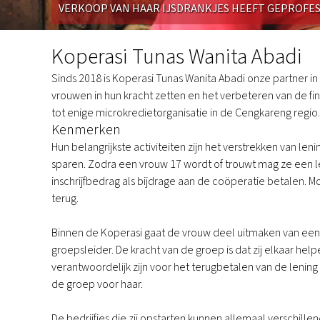
VERKOOP VAN HAAR IJSDRANKJES HEEFT GEPROFES
Koperasi
Tunas
Koperasi Tunas Wanita Abadi
Wanita
Sinds 2018 is Koperasi Tunas Wanita Abadi onze partner in 
Abadi
vrouwen in hun kracht zetten en het verbeteren van de fi
tot enige microkredietorganisatie in de Cengkareng regio.
Kenmerken
Hun belangrijkste activiteiten zijn het verstrekken van 
sparen. Zodra een vrouw 17 wordt of trouwt mag ze een l
inschrijfbedrag als bijdrage aan de coöperatie betalen. M
terug.
Binnen de Koperasi gaat de vrouw deel uitmaken van een 
groepsleider. De kracht van de groep is dat zij elkaar help
verantwoordelijk zijn voor het terugbetalen van de lenin
de groep voor haar.
De bedrijfjes die zij opstarten kunnen allemaal verschillen