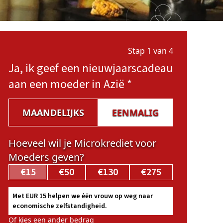
Stap 1 van 4
Ja, ik geef een nieuwjaarscadeau
aan een moeder in Azië
*
MAANDELIJKS
EENMALIG
Hoeveel wil je Microkrediet voor
Moeders geven?
€15
€50
€130
€275
Met EUR 15 helpen we ėėn vrouw op weg naar
economische zelfstandigheid.
Of kies een ander bedrag