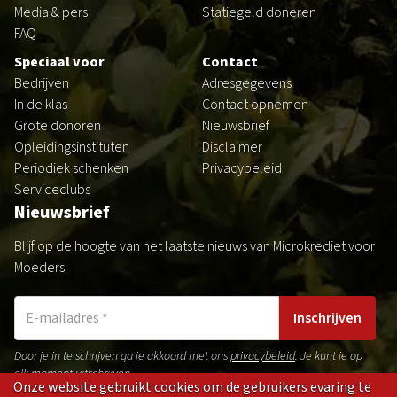
Media & pers
Statiegeld doneren
FAQ
Speciaal voor
Contact
Bedrijven
Adresgegevens
In de klas
Contact opnemen
Grote donoren
Nieuwsbrief
Opleidingsinstituten
Disclaimer
Periodiek schenken
Privacybeleid
Serviceclubs
Nieuwsbrief
Blijf op de hoogte van het laatste nieuws van Microkrediet voor
Moeders.
Inschrijven
Door je in te schrijven ga je akkoord met ons
privacybeleid
. Je kunt je op
elk moment uitschrijven.
Onze website gebruikt cookies om de gebruikers evaring te