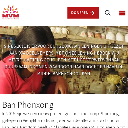
Main
Overslaan
navigation
en
DONEREN
Op
nl
naar
ma
de
me
inhoud
gaan
SINDS 2011 IS ER VOOR EUR 22.000 AAN LENINGEN UITGEZET
AAN 354 DEELNEMERS, MET ONZE LENING HEBBEN WIJ
MEVROUW TIENG GEHOLPEN MET HET VERWERVEN VAN
DUURZAAM INKOMEN WAARDOOR HAAR DOCHTER NAAR DE
MIDDELBARE SCHOOL KAN.
Ban
Phonxong
Ban Phonxong
In 2015 zijn we een nieuw project gestart in het dorp Phonxong,
gelegen in Viengkham district, een van de allerarmste districten
van Laos. Het dorp heeft 247 families, er wonen 550 vrouwen in dit