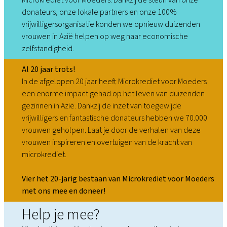
donateurs, onze lokale partners en onze 100%
vrijwilligersorganisatie konden we opnieuw duizenden
vrouwen in Azië helpen op weg naar economische
zelfstandigheid.
Al 20 jaar trots!
In de afgelopen 20 jaar heeft Microkrediet voor Moeders
een enorme impact gehad op het leven van duizenden
gezinnen in Azië. Dankzij de inzet van toegewijde
vrijwilligers en fantastische donateurs hebben we 70.000
vrouwen geholpen. Laat je door de verhalen van deze
vrouwen inspireren en overtuigen van de kracht van
microkrediet.
Vier het 20-jarig bestaan van Microkrediet voor Moeders
met ons mee en doneer!
Help je mee?