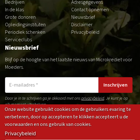
Bedrijven
Adresgegevens
In de klas
Contact opnemen
Grote donoren
Nieuwsbrief
Opleidingsinstituten
Disclaimer
Periodiek schenken
Privacybeleid
Serviceclubs
Nieuwsbrief
Blijf op de hoogte van het laatste nieuws van Microkrediet voor
Moeders.
Inschrijven
Door je in te schrijven ga je akkoord met ons
privacybeleid
. Je kunt je op
elk moment uitschrijven.
Onze website gebruikt cookies om de gebruikers evaring te
verbeteren, door op accepteren te klikken accepteert u de
voorwaarden en ons gebruik van cookies.
Gedragsregels
Privacybeleid
Disclaimer
Cookies
Privacybeleid