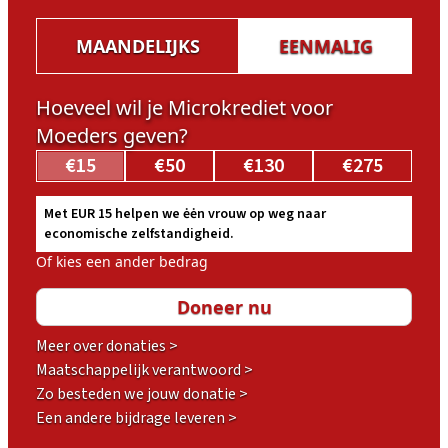
MAANDELIJKS
EENMALIG
Hoeveel wil je Microkrediet voor
Moeders geven?
€15
€50
€130
€275
Met EUR 15 helpen we ėėn vrouw op weg naar
economische zelfstandigheid.
Of kies een ander bedrag
Meer over donaties >
Maatschappelijk verantwoord >
Zo besteden we jouw donatie >
Een andere bijdrage leveren >