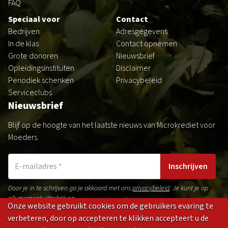
FAQ
Speciaal voor
Contact
Bedrijven
Adresgegevens
In de klas
Contact opnemen
Grote donoren
Nieuwsbrief
Opleidingsinstituten
Disclaimer
Periodiek schenken
Privacybeleid
Serviceclubs
Nieuwsbrief
Blijf op de hoogte van het laatste nieuws van Microkrediet voor
Moeders.
Inschrijven
Door je in te schrijven ga je akkoord met ons
privacybeleid
. Je kunt je op
elk moment uitschrijven.
Onze website gebruikt cookies om de gebruikers evaring te
verbeteren, door op accepteren te klikken accepteert u de