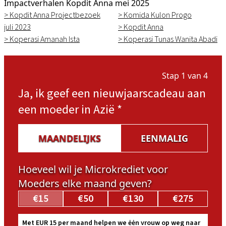
Impactverhalen Kopdit Anna mei 2025
> Kopdit Anna Projectbezoek
> Komida Kulon Progo
juli 2023
> Kopdit Anna
> Koperasi Amanah Ista
> Koperasi Tunas Wanita Abadi
Stap 1 van 4
Ja, ik geef een nieuwjaarscadeau aan
een moeder in Azië
*
MAANDELIJKS
EENMALIG
Hoeveel wil je Microkrediet voor
Moeders elke maand geven?
€15
€50
€130
€275
Met EUR 15 per maand helpen we ėėn vrouw op weg naar