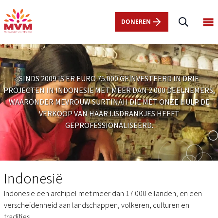
Main
Overslaan
navigation
en
DONEREN
Op
nl
naar
ma
de
me
inhoud
gaan
SINDS 2009 IS ER EURO 75.000 GEÏNVESTEERD IN DRIE
PROJECTEN IN INDONESIË MET MEER DAN 2.000 DEELNEMERS,
WAARONDER MEVROUW SURTINAH DIE MET ONZE HULP DE
VERKOOP VAN HAAR IJSDRANKJES HEEFT
GEPROFESSIONALISEERD.
Indonesië
Indonesië
Indonesië een archipel met meer dan 17.000 eilanden, en een
verscheidenheid aan landschappen, volkeren, culturen en
tradities.